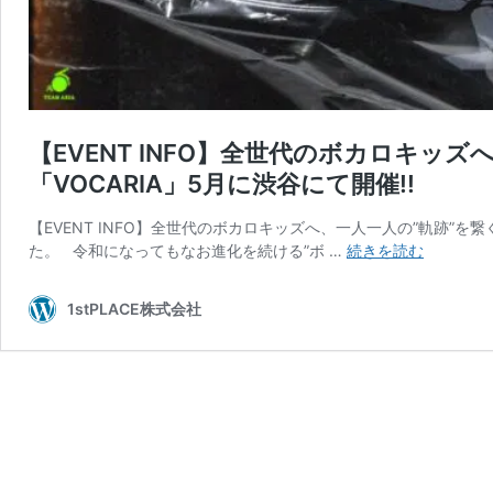
【EVENT INFO】全世代のボカロキッ
「VOCARIA」5月に渋谷にて開催!!
【EVENT INFO】全世代のボカロキッズへ、一人一人の”軌跡”を繋
【EVENT
た。 令和になってもなお進化を続ける”ボ …
続きを読む
INFO】
全
1stPLACE株式会社
世
代
の
ボ
カ
ロ
キ
ッ