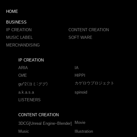
HOME
BUSINESS
IP CREATION
CONTENT CREATION
MUSIC LABEL
SOFT WARE
MERCHANDISING
IP CREATION
ARIA
IA
OИE
HIPPI
カゲロウプロジェクト
gu^2（ヨミ：ググ）
a.k.a.s.a
spinoid
LISTENERS
CONTENT CREATION
Movie
3DCG[Unreal Engine・Blender]
Music
Illustration