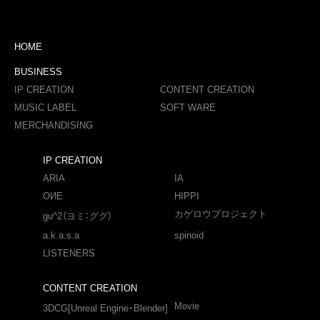
HOME
BUSINESS
IP CREATION
CONTENT CREATION
MUSIC LABEL
SOFT WARE
MERCHANDISING
IP CREATION
ARIA
IA
OИE
HIPPI
カゲロウプロジェクト
gu^2（ヨミ：ググ）
a.k.a.s.a
spinoid
LISTENERS
CONTENT CREATION
Movie
3DCG[Unreal Engine・Blender]