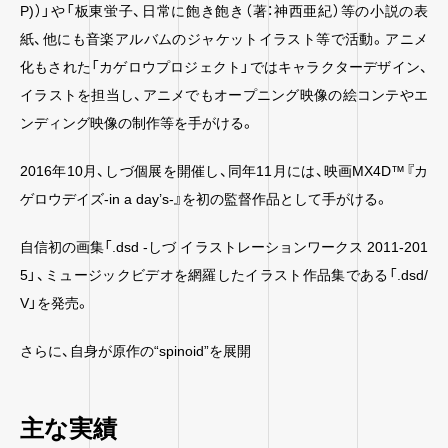
P)）」や「板東蛍子、日常に飽き飽き（著：神西亜紀）等の小説の表
紙、他にも音楽アルバムのジャケットイラスト等で活動。アニメ
化もされた「カゲロウプロジェクト」ではキャラクターデザイン、
イラストを担当し、アニメでもオープニング映像の絵コンテやエ
ンディング映像の制作等を手がける。
2016年10月、しづ個展を開催し、同年11月には、映画MX4D™『カ
ゲロウデイズ-in a day’s-』を初の監督作品として手がける。
自信初の画集「.dsd -しづ イラストレーションワークス 2011-201
5」、ミュージックビデオを網羅したイラスト作品集である「.dsd/
V」を発売。
さらに、自身が原作の“spinoid”を展開
主な実績