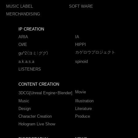
MUSIC LABEL
SOFT WARE
MERCHANDISING
IP CREATION
ARIA
IA
OИE
HIPPI
カゲロウプロジェクト
gu^2（ヨミ：ググ）
a.k.a.s.a
spinoid
LISTENERS
CONTENT CREATION
Movie
3DCG[Unreal Engine・Blender]
Music
Illustration
Design
Literature
Character Creation
Produce
Hologram Live Show