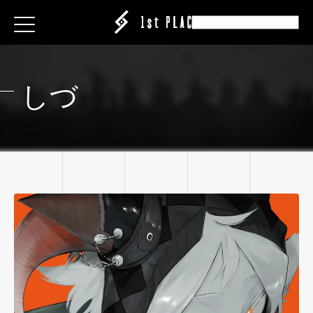
E
E
E
ESS
ESS
ESS
し
づ
|CREATOR
|CREATOR
|CREATOR
S
S
S
EATION
ATION
ATION
ANY
ANY
ANY
ABEL
IT
IT
IT
ARE
CT
CT
CT
ISING
ING
ING
P
P
P