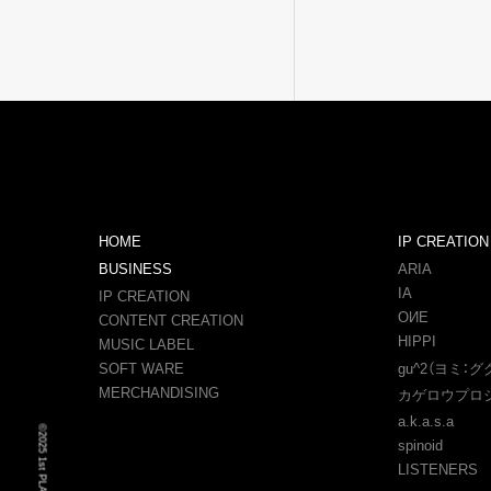
HOME
IP CREATION
BUSINESS
ARIA
IA
IP CREATION
OИE
CONTENT CREATION
HIPPI
MUSIC LABEL
SOFT WARE
gu^2（ヨミ：グ
MERCHANDISING
カゲロウプロ
a.k.a.s.a
©2025 1st PLACE Co.,Ltd.
spinoid
LISTENERS