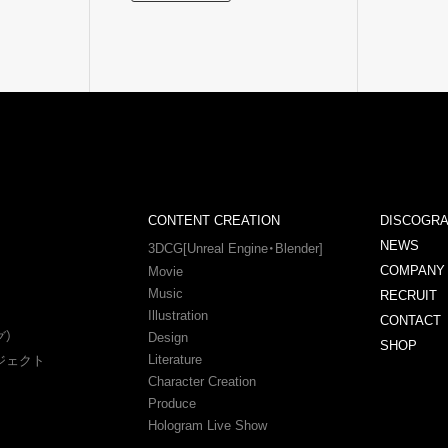
CONTENT CREATION
DISCOGR
NEWS
3DCG[Unreal Engine・Blender]
COMPANY
Movie
Music
RECRUIT
Illustration
CONTACT
グ）
Design
SHOP
Literature
ジェクト
Character Creation
Produce
Hologram Live Show