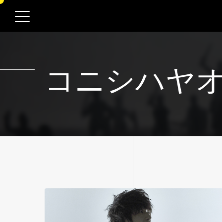
ME
ME
ME
NESS
NESS
NESS
コ
ニ
シ
ハ
ヤ
N|CREATOR
N|CREATOR
N|CREATOR
WS
WS
WS
CREATION
EATION
EATION
PANY
PANY
PANY
LABEL
L
L
UIT
UIT
UIT
WARE
TACT
TACT
TACT
DISING
SING
SING
OP
OP
OP