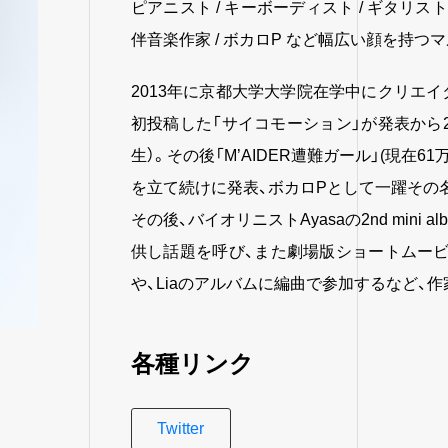
ピアニスト / キーボーディスト / ギタリスト /
伴音楽作家 / ボカロP など幅広い顔を持つ
2013年に京都大学大学院在学中にクリエイターユ
初投稿した「サイコモーション」が発表から2
生）。その後「M’AIDER遭難ガール」(現在6
を立て続けに発表、ボカロPとして一躍その
その後、バイオリニストAyasaの2nd min
供し話題を呼び、また劇場版ショートムービー『M
や、Liaのアルバムに編曲で参加するなど、
各種リンク
Twitter