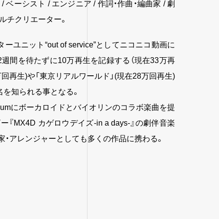
 ベーシスト / エンジニア / 作詞・作曲・編曲家 / 劇
マルチクリエーター。
ニット“out of service”としてニコニコ動画に
週間を待たずに10万再生を記録する（現在33万再
1万回再生)や「東京リアルワールド」(現在28万回再生)
名を知られる事となる。
i albumにボーカロイドとバイオリンのコラボ楽曲を提
X4D カゲロウデイズ-in a days-』の劇伴音楽
作家・アレンジャーとしても多くの作品に携わる。