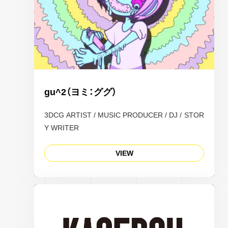
gu^2（ヨミ：ググ）
3DCG ARTIST / MUSIC PRODUCER / DJ / STOR
Y WRITER
VIEW