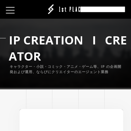
E
E
E
ESS
ESS
ESS
I
P
C
R
E
A
T
I
O
N
I
C
R
E
|CREATOR
|CREATOR
|CREATOR
S
S
S
EATION
A
T
O
R
ATION
ATION
ANY
ANY
ANY
ABEL
IT
IT
IT
キャラクター・小説・コミック・アニメ・ゲーム等、IP の企画開
発および運用、ならびにクリエイターのエージェント業務
ARE
CT
CT
CT
ISING
ING
ING
P
P
P