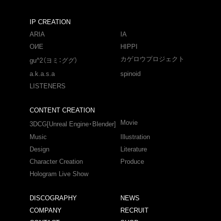
IP CREATION
ARIA
IA
OИE
HIPPI
カゲロウプロジェクト
gu^2（ヨミ：ググ）
a.k.a.s.a
spinoid
LISTENERS
CONTENT CREATION
Movie
3DCG[Unreal Engine・Blender]
Music
Illustration
Design
Literature
Character Creation
Produce
Hologram Live Show
DISCOGRAPHY
NEWS
COMPANY
RECRUIT