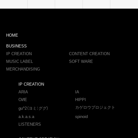
HOME
BUSINESS
IP CREATION
CONTENT CREATION
MUSIC LABEL
SOFT WARE
MERCHANDISING
IP CREATION
ARIA
IA
OИE
HIPPI
カゲロウプロジェクト
gu^2（ヨミ：ググ）
a.k.a.s.a
spinoid
LISTENERS