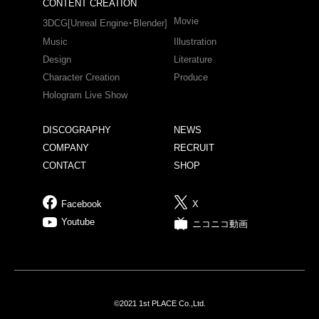
CONTENT CREATION
Movie
3DCG[Unreal Engine・Blender]
Music
Illustration
Design
Literature
Character Creation
Produce
Hologram Live Show
DISCOGRAPHY
NEWS
COMPANY
RECRUIT
CONTACT
SHOP
Facebook
X
Youtube
ニコニコ動画
©2021 1st PLACE Co.,Ltd.