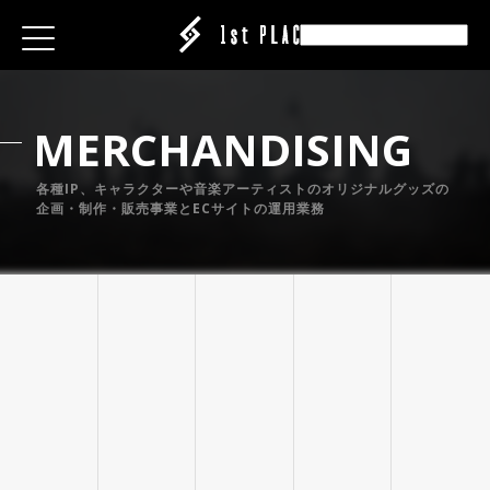
E
E
E
ESS
ESS
ESS
M
E
R
C
H
A
N
D
I
S
I
N
G
|CREATOR
|CREATOR
|CREATOR
S
S
S
EATION
各種IP、キャラクターや音楽アーティストのオリジナルグッズの
ATION
ATION
ANY
ANY
ANY
企画・制作・販売事業とECサイトの運用業務
ABEL
IT
IT
IT
ARE
CT
CT
CT
ISING
ING
ING
P
P
P