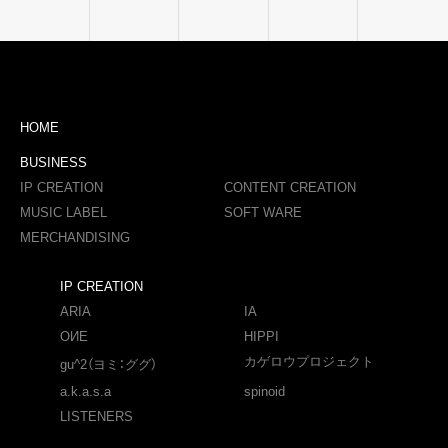
HOME
BUSINESS
IP CREATION
CONTENT CREATION
MUSIC LABEL
SOFT WARE
MERCHANDISING
IP CREATION
ARIA
IA
OИE
HIPPI
カゲロウプロジェクト
gu^2（ヨミ：ググ）
a.k.a.s.a
spinoid
LISTENERS