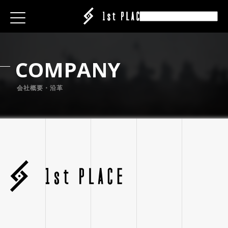
E
E
E
ESS
ESS
ESS
C
O
M
P
A
N
Y
|CREATOR
|CREATOR
|CREATOR
S
S
S
EATION
会社概要・沿革
ATION
ATION
ANY
ANY
ANY
ABEL
IT
IT
IT
ARE
CT
CT
CT
ISING
ING
ING
P
P
P