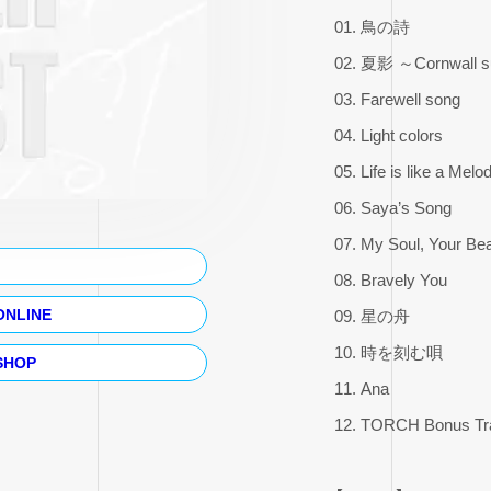
01. 鳥の詩
02. 夏影 ～Cornwall 
03. Farewell song
04. Light colors
05. Life is like a Melo
06. Saya’s Song
07. My Soul, Your Bea
08. Bravely You
ONLINE
09. 星の舟
10. 時を刻む唄
 SHOP
11. Ana
12. TORCH Bonus T