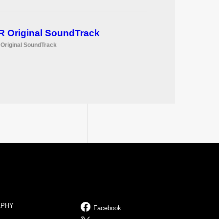
R Original SoundTrack
 Original SoundTrack
APHY
Facebook