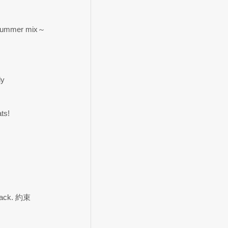
summer mix～
dy
ts!
rack. 約束