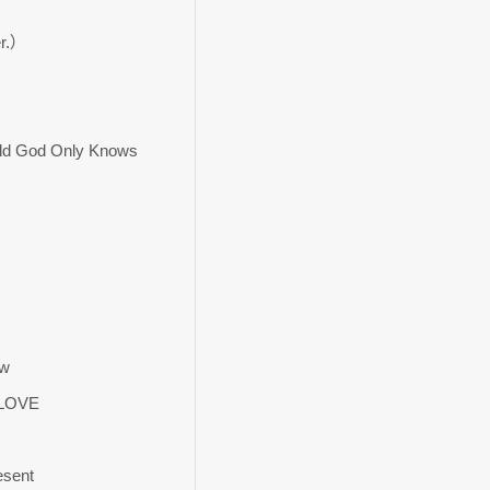
r.）
ld God Only Knows
ow
 LOVE
esent