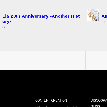
Lia 20th Anniversary -Another Hist
AI
ory-
AIR
Lia
CONTENT CREATION
DISCOGR
NEWS