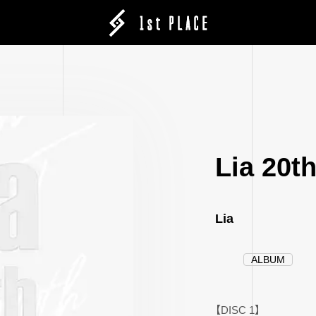
Lia 20t
Lia
ALBUM
【DISC 1】