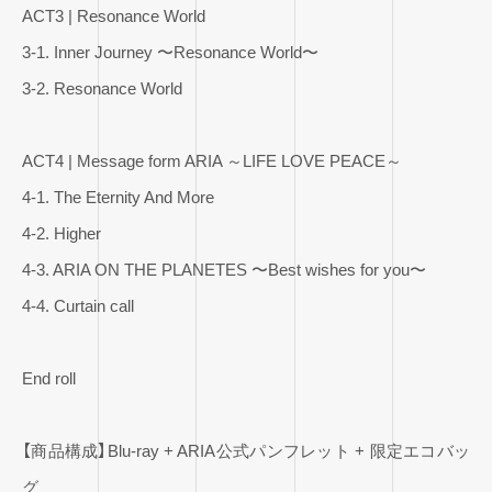
ACT3 | Resonance World
3-1. Inner Journey 〜Resonance World〜
3-2. Resonance World
ACT4 | Message form ARIA ～LIFE LOVE PEACE～
4-1. The Eternity And More
4-2. Higher
4-3. ARIA ON THE PLANETES 〜Best wishes for you〜
4-4. Curtain call
End roll
【商品構成】Blu-ray + ARIA公式パンフレット + 限定エコバッ
グ