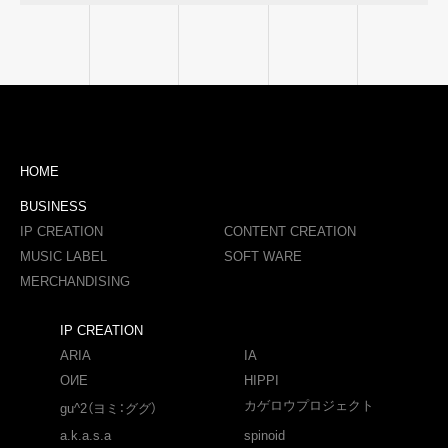
HOME
BUSINESS
IP CREATION
CONTENT CREATION
MUSIC LABEL
SOFT WARE
MERCHANDISING
IP CREATION
ARIA
IA
OИE
HIPPI
カゲロウプロジェクト
gu^2（ヨミ：ググ）
a.k.a.s.a
spinoid