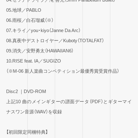
05.地球／PABLO
06.雨桜／白石瑠威（※）
07.キライ／you・kiyo（Janne Da Arc）
08.真夜中デストロイヤー／Kuboty（TOTALFAT）
09.消失／安野勇太（HAWAIIAN6）
10.RISE feat. IA／SUGIZO
（※M-06 新人楽曲コンペティション最優秀賞受賞作品）
Disc2 ｜DVD-ROM
上記10 曲のメインギターの譜面データ（PDF）とギターマイ
ナスワン音源（WAV）を収録
【初回限定同梱特典】