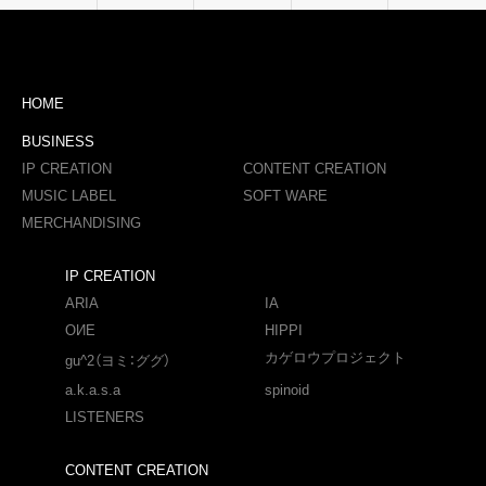
HOME
BUSINESS
IP CREATION
CONTENT CREATION
MUSIC LABEL
SOFT WARE
MERCHANDISING
IP CREATION
ARIA
IA
OИE
HIPPI
カゲロウプロジェクト
gu^2（ヨミ：ググ）
a.k.a.s.a
spinoid
LISTENERS
CONTENT CREATION