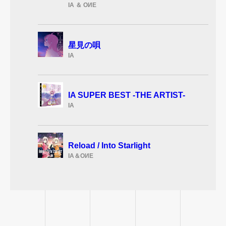
IA ＆ OИE
星見の唄
IA
IA SUPER BEST -THE ARTIST-
IA
Reload / Into Starlight
IA＆OИE