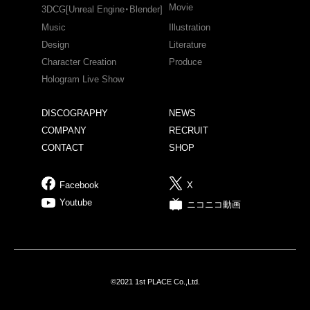
Movie
3DCG[Unreal Engine・Blender]
Music
Illustration
Design
Literature
Character Creation
Produce
Hologram Live Show
DISCOGRAPHY
NEWS
COMPANY
RECRUIT
CONTACT
SHOP
Facebook
X
Youtube
ニコニコ動画
©2021 1st PLACE Co.,Ltd.