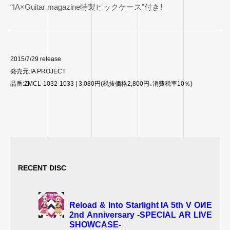
“IA×Guitar magazine特製ピックケース”付き！
2015/7/29 release
発売元:IA PROJECT
品番:ZMCL-1032-1033 | 3,080円(税抜価格2,800円、消費税率10％)
RECENT DISC
Reload & Into Starlight IA 5th V OИE
2nd Anniversary -SPECIAL AR LIVE
SHOWCASE-