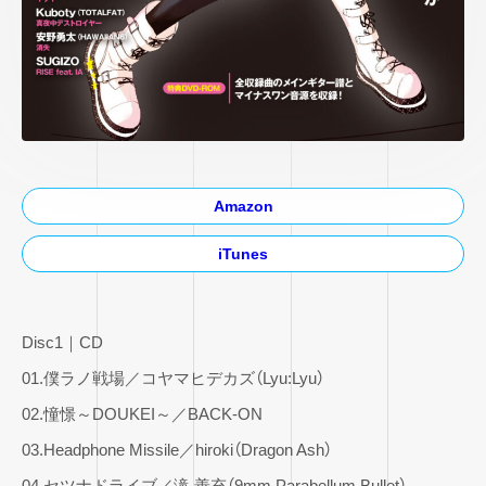
Amazon
iTunes
Disc1｜CD
01.僕ラノ戦場／コヤマヒデカズ（Lyu:Lyu）
02.憧憬～DOUKEI～／BACK-ON
03.Headphone Missile／hiroki（Dragon Ash）
04.セツナドライブ／滝 善充（9mm Parabellum Bullet）