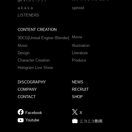
a.k.a.s.a
spinoid
LISTENERS
CONTENT CREATION
Movie
3DCG[Unreal Engine・Blender]
Music
Illustration
Design
Literature
Character Creation
Produce
Hologram Live Show
DISCOGRAPHY
NEWS
COMPANY
RECRUIT
CONTACT
SHOP
Facebook
X
Youtube
ニコニコ動画