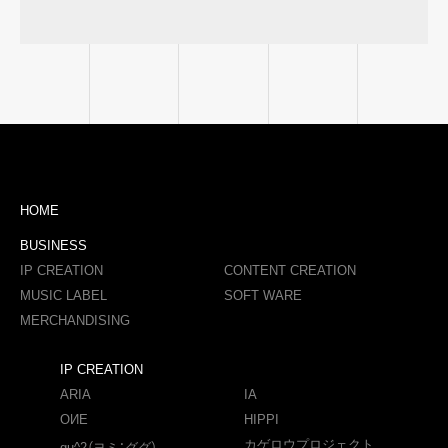
HOME
BUSINESS
IP CREATION
CONTENT CREATION
MUSIC LABEL
SOFT WARE
MERCHANDISING
IP CREATION
ARIA
IA
OИE
HIPPI
カゲロウプロジェクト
gu^2（ヨミ：ググ）