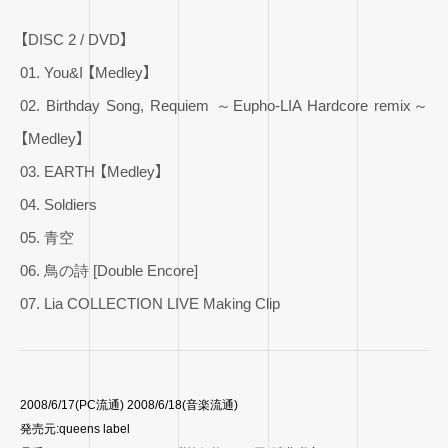
【DISC 2 / DVD】
01. You&I 【Medley】
02. Birthday Song, Requiem ～Eupho-LIA Hardcore remix～
【Medley】
03. EARTH 【Medley】
04. Soldiers
05. 青空
06. 鳥の詩 [Double Encore]
07. Lia COLLECTION LIVE Making Clip
2008/6/17(PC流通) 2008/6/18(音楽流通)
発売元:queens label