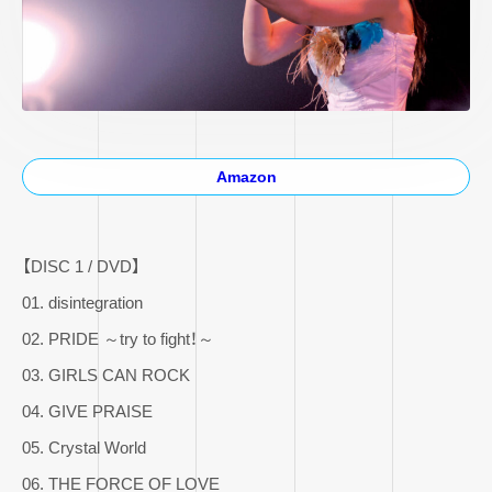
Amazon
【DISC 1 / DVD】
01. disintegration
02. PRIDE ～try to fight！～
03. GIRLS CAN ROCK
04. GIVE PRAISE
05. Crystal World
06. THE FORCE OF LOVE