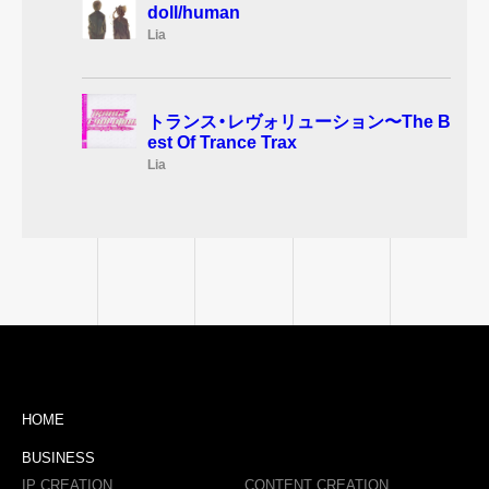
doll/human
Lia
トランス・レヴォリューション〜The B
est Of Trance Trax
Lia
HOME
BUSINESS
IP CREATION
CONTENT CREATION