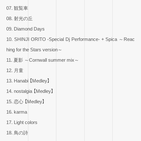
07. 観覧車
08. 射光の丘
09. Diamond Days
10. SHINJI ORITO -Special Dj Performance- + Spica ～Reac
hing for the Stars version～
11. 夏影 ～Cornwall summer mix～
12. 月童
13. Hanabi 【Medley】
14. nostalgia 【Medley】
15. 恋心 【Medley】
16. karma
17. Light colors
18. 鳥の詩