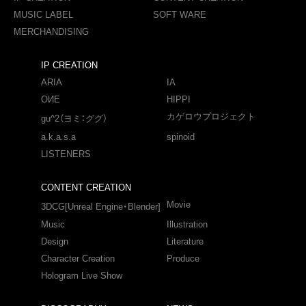
MUSIC LABEL
SOFT WARE
MERCHANDISING
IP CREATION
ARIA
IA
OИE
HIPPI
カゲロウプロジェクト
gu^2（ヨミ：ググ）
a.k.a.s.a
spinoid
LISTENERS
CONTENT CREATION
Movie
3DCG[Unreal Engine・Blender]
Music
Illustration
Design
Literature
Character Creation
Produce
Hologram Live Show