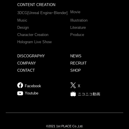
CONTENT CREATION
Movie
3DCG[Unreal Engine・Blender]
Music
Illustration
Design
Literature
Character Creation
Produce
Hologram Live Show
DISCOGRAPHY
NEWS
COMPANY
RECRUIT
CONTACT
SHOP
Facebook
X
Youtube
ニコニコ動画
©2021 1st PLACE Co.,Ltd.