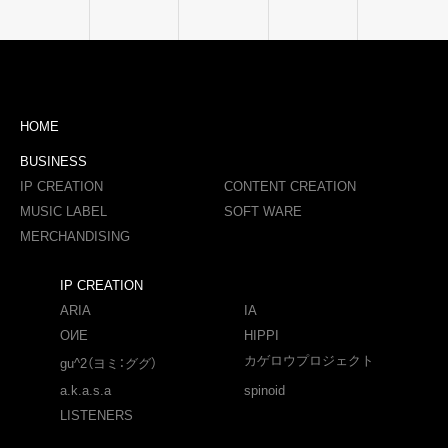
HOME
BUSINESS
IP CREATION
CONTENT CREATION
MUSIC LABEL
SOFT WARE
MERCHANDISING
IP CREATION
ARIA
IA
OИE
HIPPI
カゲロウプロジェクト
gu^2（ヨミ：ググ）
a.k.a.s.a
spinoid
LISTENERS