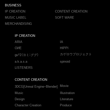
BUSINESS
IP CREATION
CONTENT CREATION
MUSIC LABEL
SOFT WARE
MERCHANDISING
IP CREATION
ARIA
IA
OИE
HIPPI
カゲロウプロジェクト
gu^2（ヨミ：ググ）
a.k.a.s.a
spinoid
LISTENERS
CONTENT CREATION
Movie
3DCG[Unreal Engine・Blender]
Music
Illustration
Design
Literature
Character Creation
Produce