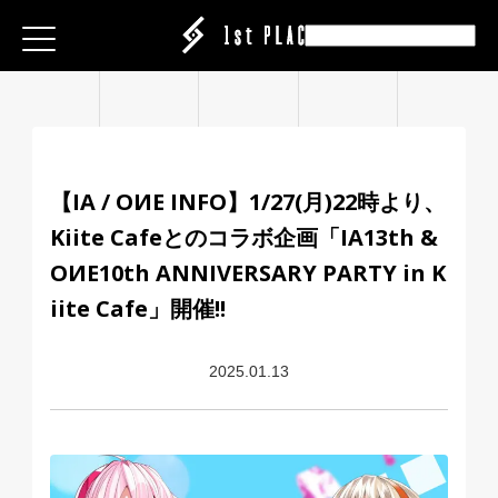
E
E
E
ESS
ESS
ESS
|CREATOR
|CREATOR
|CREATOR
S
S
S
EATION
ATION
ATION
【IA / OИE INFO】1/27(月)22時より、
ANY
ANY
ANY
Kiite Cafeとのコラボ企画「IA13th &
ABEL
IT
IT
IT
OИE10th ANNIVERSARY PARTY in K
ARE
iite Cafe」開催!!
CT
CT
CT
ISING
ING
ING
P
P
P
2025.01.13