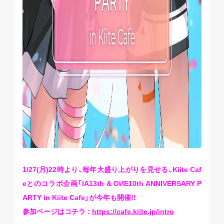
1/27(月)22時より、毎年大盛り上がりを見せる、Kiite Caf
eとのコラボ企画「IA13th & OИE10th ANNIVERSARY P
ARTY in Kiite Cafe」が今年も開催!!
参加ページはコチラ :
https://cafe.kiite.jp/intro