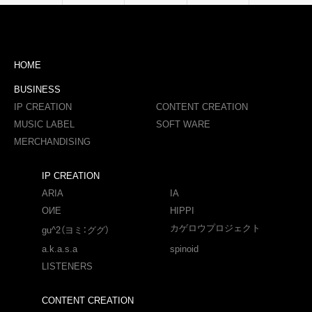
HOME
BUSINESS
IP CREATION
CONTENT CREATION
MUSIC LABEL
SOFT WARE
MERCHANDISING
IP CREATION
ARIA
IA
OИE
HIPPI
カゲロウプロジェクト
gu^2（ヨミ：ググ）
a.k.a.s.a
spinoid
LISTENERS
CONTENT CREATION