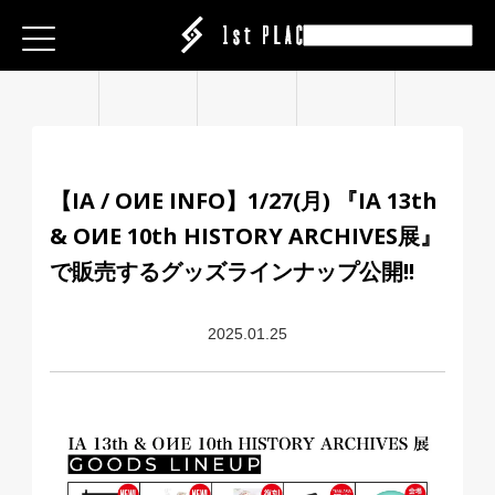
E
E
E
ESS
ESS
ESS
|CREATOR
|CREATOR
|CREATOR
S
S
S
EATION
ATION
ATION
【IA / OИE INFO】1/27(月) 『IA 13th
ANY
ANY
ANY
& OИE 10th HISTORY ARCHIVES展』
ABEL
IT
IT
IT
で販売するグッズラインナップ公開!!
ARE
CT
CT
CT
2025.01.25
ISING
ING
ING
P
P
P