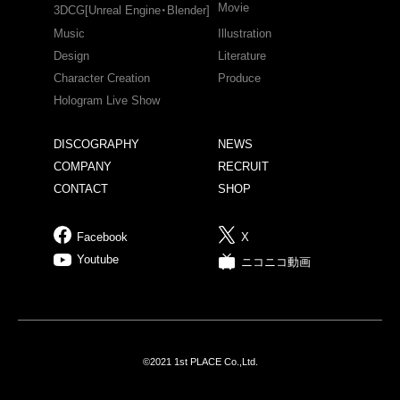
Movie
3DCG[Unreal Engine・Blender]
Music
Illustration
Design
Literature
Character Creation
Produce
Hologram Live Show
DISCOGRAPHY
NEWS
COMPANY
RECRUIT
CONTACT
SHOP
Facebook
X
Youtube
ニコニコ動画
©2021 1st PLACE Co.,Ltd.