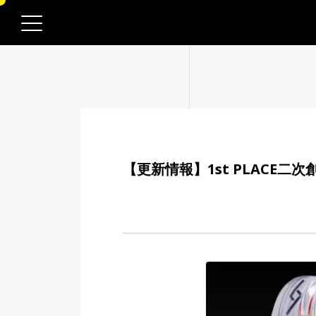
ME
ME
ME
NESS
NESS
NESS
N|CREATOR
N|CREATOR
N|CREATOR
WS
WS
WS
CREATION
EATION
EATION
PANY
PANY
PANY
【更新情報】1st PLACE
LABEL
L
L
UIT
UIT
UIT
WARE
TACT
TACT
TACT
DISING
SING
SING
OP
OP
OP