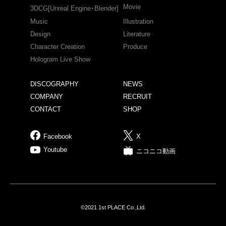
Movie
3DCG[Unreal Engine・Blender]
Music
Illustration
Design
Literature
Character Creation
Produce
Hologram Live Show
DISCOGRAPHY
NEWS
COMPANY
RECRUIT
CONTACT
SHOP
Facebook
X
Youtube
ニコニコ動画
©2021 1st PLACE Co.,Ltd.