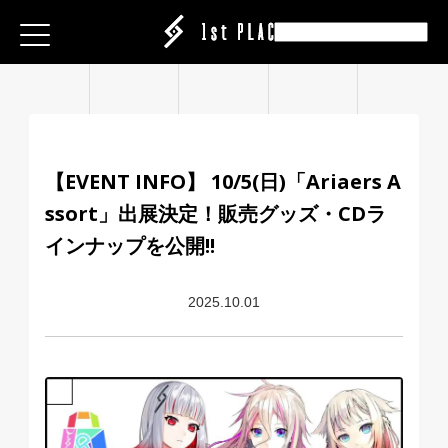
E
E
E
ESS
ESS
ESS
|CREATOR
|CREATOR
|CREATOR
S
S
S
EATION
ATION
ATION
【EVENT INFO】 10/5(日)「Ariaers A
ANY
ANY
ANY
ssort」出展決定！販売グッズ・CDラ
ABEL
IT
IT
IT
インナップを公開!!
ARE
CT
CT
CT
2025.10.01
ISING
ING
ING
P
P
P