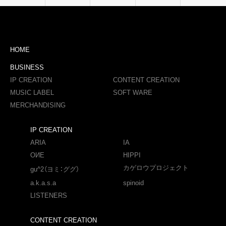
HOME
BUSINESS
IP CREATION
CONTENT CREATION
MUSIC LABEL
SOFT WARE
MERCHANDISING
IP CREATION
ARIA
IA
OИE
HIPPI
カゲロウプロジェクト
gu^2（ヨミ：ググ）
a.k.a.s.a
spinoid
LISTENERS
CONTENT CREATION