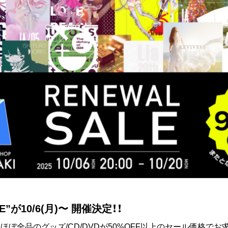
LE”が10/6(月)〜 開催決定！！
て、ほぼ全品のグッズ/CD/DVDが50%OFF以上のセール価格