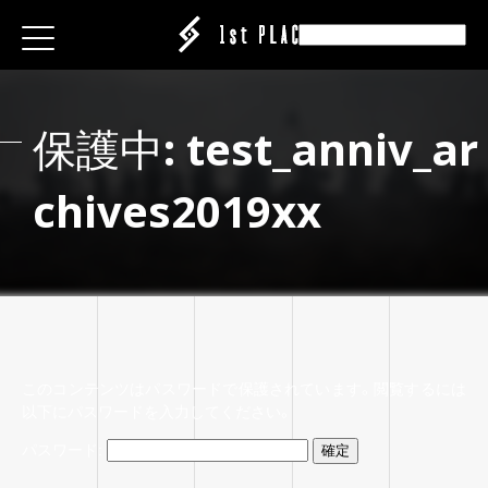
E
E
E
ESS
ESS
ESS
保
護
中
:
t
e
s
t
_
a
n
n
i
v
_
a
r
|CREATOR
|CREATOR
|CREATOR
S
S
S
EATION
ATION
ATION
c
h
i
v
e
s
2
0
1
9
x
x
ANY
ANY
ANY
ABEL
IT
IT
IT
ARE
CT
CT
CT
ISING
ING
ING
P
P
P
このコンテンツはパスワードで保護されています。閲覧するには
以下にパスワードを入力してください。
パスワード: