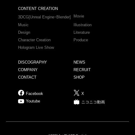
CONTENT CREATION
Movie
3DCG[Unreal Engine・Blender]
Music
Illustration
Design
Literature
Character Creation
Produce
Hologram Live Show
DISCOGRAPHY
NEWS
COMPANY
RECRUIT
CONTACT
SHOP
Facebook
X
Youtube
ニコニコ動画