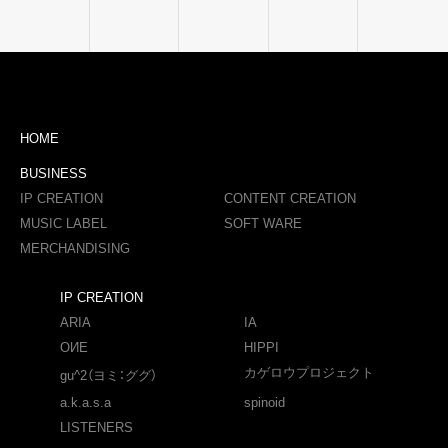
HOME
BUSINESS
IP CREATION
CONTENT CREATION
MUSIC LABEL
SOFT WARE
MERCHANDISING
IP CREATION
ARIA
IA
OИE
HIPPI
カゲロウプロジェクト
gu^2（ヨミ：ググ）
a.k.a.s.a
spinoid
LISTENERS