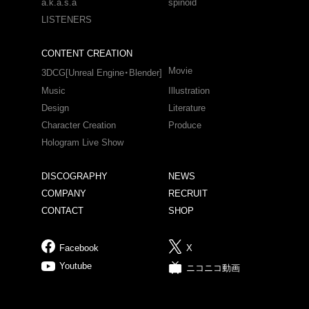
a.k.a.s.a
spinoid
LISTENERS
CONTENT CREATION
Movie
3DCG[Unreal Engine・Blender]
Music
Illustration
Design
Literature
Character Creation
Produce
Hologram Live Show
DISCOGRAPHY
NEWS
COMPANY
RECRUIT
CONTACT
SHOP
Facebook
X
Youtube
ニコニコ動画