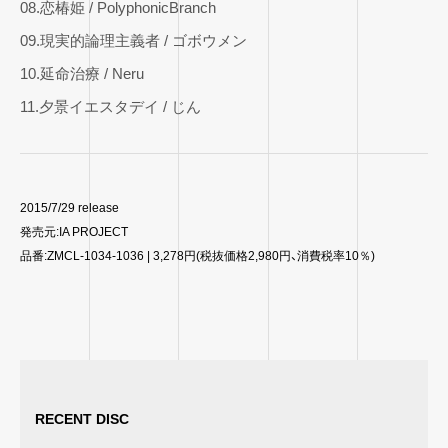
08.恋椿姫 / PolyphonicBranch
09.現実的論理主義者 / ゴボウメン
10.延命治療 / Neru
11.夕景イエスタデイ / じん
2015/7/29 release
発売元:IA PROJECT
品番:ZMCL-1034-1036 | 3,278円(税抜価格2,980円、消費税率10％)
RECENT DISC