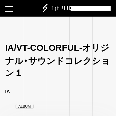
E
E
E
ESS
ESS
ESS
|CREATOR
|CREATOR
|CREATOR
S
S
S
EATION
ATION
ATION
IA/VT-COLORFUL-オリジ
ANY
ANY
ANY
ABEL
ナル・サウンドコレクショ
IT
IT
IT
ARE
ン１
CT
CT
CT
ISING
ING
ING
P
P
P
IA
ALBUM