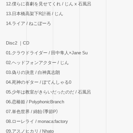
12.僕らに喜劇を見せてくれ / じん x 石風呂
13.日本橋高架下R計画 / じん
14.ライア / ねこぼーろ
Disc2 ｜CD
01.クラウドライダー / 田中隼人×Jane Su
02.ヘッドフォンアクター / じん
03.偽りの決意 / 白神真志朗
04.死神のギター / ぽてんしゃる0
05.少年は教室がきらいだったのだ / 石風呂
06.恋椿姫 / PolyphonicBranch
07.単色世界 / 綿飴（季節P）
08.ローレライ / monaca:factory
09.アスノヒカリ / Nhato