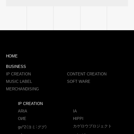
HOME
BUSINESS
IP CREATION
CONTENT CREATION
MUSIC LABEL
SOFT WARE
MERCHANDISING
IP CREATION
ARIA
IA
OИE
HIPPI
カゲロウプロジェクト
gu^2（ヨミ：ググ）