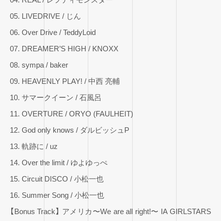
05. LIVEDRIVE / じん
06. Over Drive / TeddyLoid
07. DREAMER’S HIGH / KNOXX
08. sympa / baker
09. HEAVENLY PLAY! / 中西 亮輔
10. サマークイーン / 石風呂
11. OVERTURE / ORYO (FAULHEIT)
12. God only knows / ダルビッシュP
13. 軌跡に / uz
14. Over the limit / ゆよゆっぺ
15. Circuit DISCO / 小松一也
16. Summer Song / 小松一也
【Bonus Track】 アメリカ〜We are all right!〜 IA GIRLSTARS