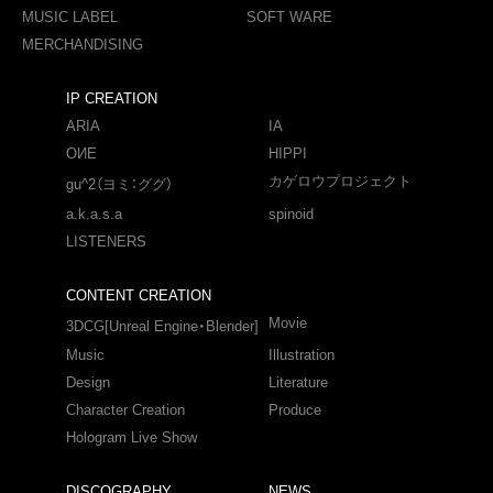
MUSIC LABEL
SOFT WARE
MERCHANDISING
IP CREATION
ARIA
IA
OИE
HIPPI
カゲロウプロジェクト
gu^2（ヨミ：ググ）
a.k.a.s.a
spinoid
LISTENERS
CONTENT CREATION
Movie
3DCG[Unreal Engine・Blender]
Music
Illustration
Design
Literature
Character Creation
Produce
Hologram Live Show
DISCOGRAPHY
NEWS