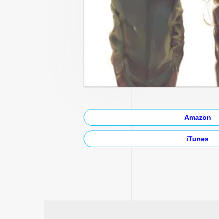
Amazon
iTunes