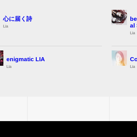
心に届く詩
be
al
Lia
Lia
enigmatic LIA
Co
Lia
Lia