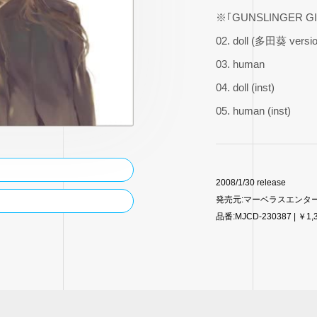
※｢GUNSLINGER G
02. doll (多田葵 versi
03. human
04. doll (inst)
05. human (inst)
2008/1/30 release
発売元:マーベラスエンタ
品番:MJCD-230387 | ￥