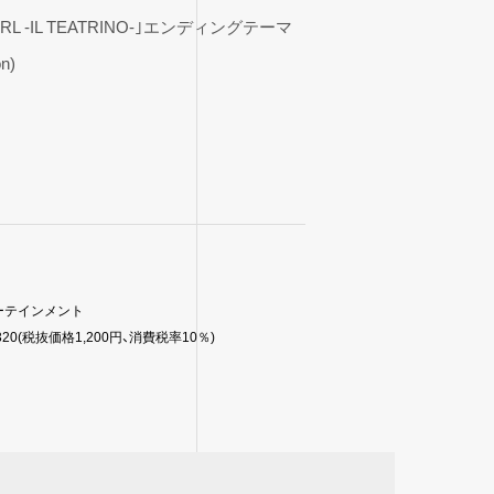
IRL -IL TEATRINO-｣エンディングテーマ
on)
ーテインメント
1,320(税抜価格1,200円、消費税率10％)