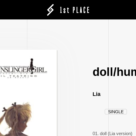
doll/hu
Lia
SINGLE
01. doll (Lia version)