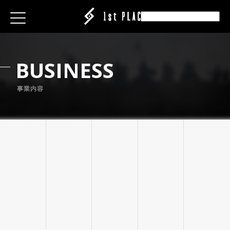
E
E
E
ESS
ESS
ESS
B
U
S
I
N
E
S
S
|CREATOR
|CREATOR
|CREATOR
S
S
S
EATION
事業内容
ATION
ATION
ANY
ANY
ANY
ABEL
IT
IT
IT
ARE
CT
CT
CT
ISING
ING
ING
P
P
P