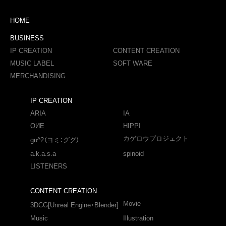
HOME
BUSINESS
IP CREATION
CONTENT CREATION
MUSIC LABEL
SOFT WARE
MERCHANDISING
IP CREATION
ARIA
IA
OИE
HIPPI
カゲロウプロジェクト
gu^2（ヨミ：ググ）
a.k.a.s.a
spinoid
LISTENERS
CONTENT CREATION
Movie
3DCG[Unreal Engine・Blender]
Music
Illustration