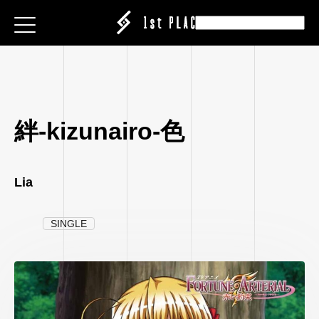
E
E
E
ESS
ESS
ESS
|CREATOR
|CREATOR
|CREATOR
S
S
S
EATION
ATION
ATION
絆-kizunairo-色
ANY
ANY
ANY
ABEL
IT
IT
IT
Lia
ARE
CT
CT
CT
ISING
ING
ING
SINGLE
P
P
P