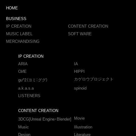
HOME
BUSINESS
IP CREATION
CONTENT CREATION
MUSIC LABEL
SOFT WARE
MERCHANDISING
IP CREATION
ARIA
IA
OИE
HIPPI
カゲロウプロジェクト
gu^2（ヨミ：ググ）
a.k.a.s.a
spinoid
LISTENERS
CONTENT CREATION
Movie
3DCG[Unreal Engine・Blender]
Music
Illustration
Design
Literature